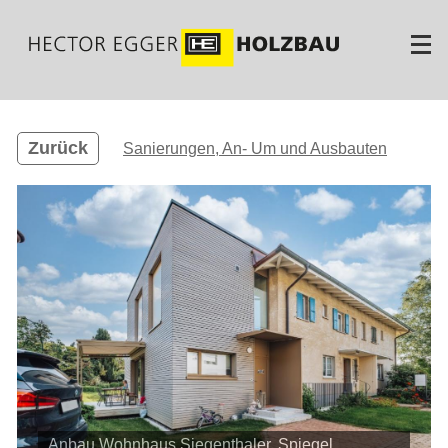
Direkt
zum
Inhalt
Zurück
Sanierungen, An- Um und Ausbauten
Anbau Wohnhaus Siegenthaler, Spiegel
Anbau Wohnhaus Siegenthaler, Spiegel