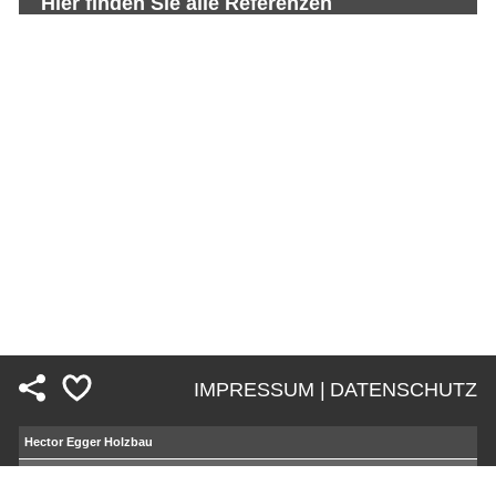
Hier finden Sie alle Referenzen
IMPRESSUM |
DATENSCHUTZ
Fußzeile
Hector Egger Holzbau
Mosimann Holzbau